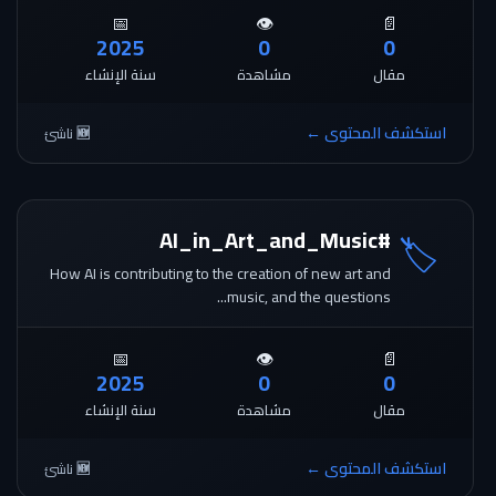
📅
👁️
📄
2025
0
0
مقال
مشاهدة
سنة الإنشاء
استكشف المحتوى ←
🆕 ناشئ
#AI_in_Art_and_Music
🏷️
How AI is contributing to the creation of new art and
music, and the questions...
📅
👁️
📄
2025
0
0
مقال
مشاهدة
سنة الإنشاء
استكشف المحتوى ←
🆕 ناشئ