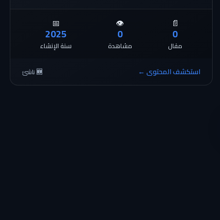
📅
👁️
📄
2025
0
0
مقال
مشاهدة
سنة الإنشاء
استكشف المحتوى ←
🆕 ناشئ