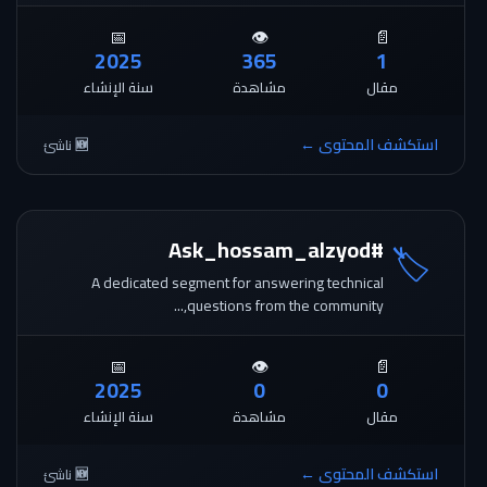
📅
👁️
📄
2025
365
1
مقال
مشاهدة
سنة الإنشاء
استكشف المحتوى ←
🆕 ناشئ
#Ask_hossam_alzyod
🏷️
A dedicated segment for answering technical
questions from the community,...
📅
👁️
📄
2025
0
0
مقال
مشاهدة
سنة الإنشاء
استكشف المحتوى ←
🆕 ناشئ