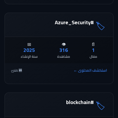
#Azure_Security
🏷️
📅
👁️
📄
2025
316
1
مقال
مشاهدة
سنة الإنشاء
استكشف المحتوى ←
🆕 ناشئ
#blockchain
🏷️