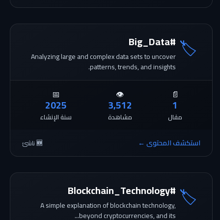
#Big_Data
🏷️
Analyzing large and complex data sets to uncover
patterns, trends, and insights.
📅
👁️
📄
2025
3,512
1
مقال
مشاهدة
سنة الإنشاء
استكشف المحتوى ←
🆕 ناشئ
#Blockchain_Technology
🏷️
A simple explanation of blockchain technology,
beyond cryptocurrencies, and its...