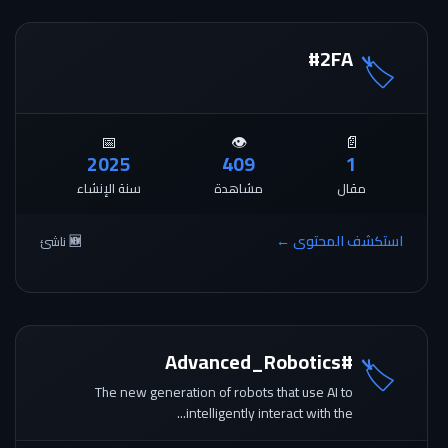
#2FA
🏷️
📅
👁️
📄
2025
409
1
مقال
مشاهدة
سنة الإنشاء
استكشف المحتوى ←
🆕 ناشئ
#Advanced_Robotics
🏷️
The new generation of robots that use AI to
intelligently interact with the...