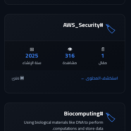
#AWS_Security
🏷️
📅
👁️
📄
2025
316
1
مقال
مشاهدة
سنة الإنشاء
استكشف المحتوى ←
🆕 ناشئ
#Biocomputing
🏷️
Using biological materials like DNA to perform
computations and store data.