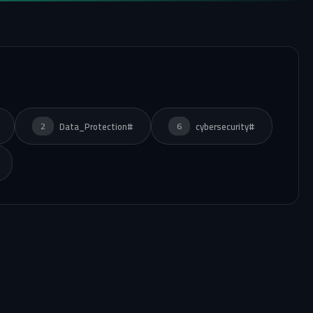
#Data_Protection
#cybersecurity
2
6