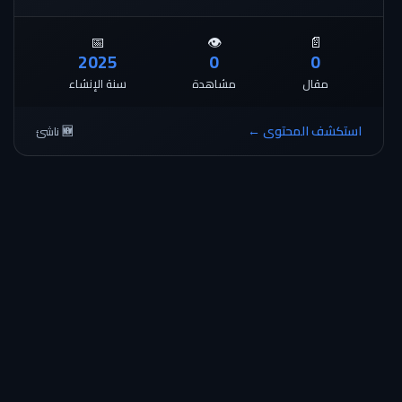
📅
👁️
📄
2025
0
0
مقال
مشاهدة
سنة الإنشاء
استكشف المحتوى ←
🆕 ناشئ