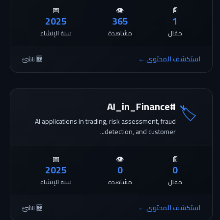
📅
👁️
📄
2025
365
1
مقال
مشاهدة
سنة الإنشاء
استكشف المحتوى ←
🆕 ناشئ
#AI_in_Finance
🏷️
AI applications in trading, risk assessment, fraud
detection, and customer...
📅
👁️
📄
2025
0
0
مقال
مشاهدة
سنة الإنشاء
استكشف المحتوى ←
🆕 ناشئ