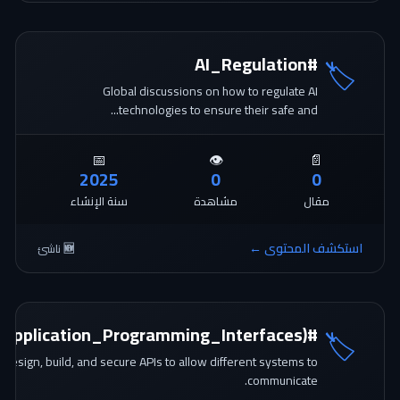
#AI_Regulation
🏷️
Global discussions on how to regulate AI
technologies to ensure their safe and...
📅
👁️
📄
2025
0
0
مقال
مشاهدة
سنة الإنشاء
استكشف المحتوى ←
🆕 ناشئ
#APIs_(Application_Programming_Interfaces)
🏷️
design, build, and secure APIs to allow different systems to
communicate.