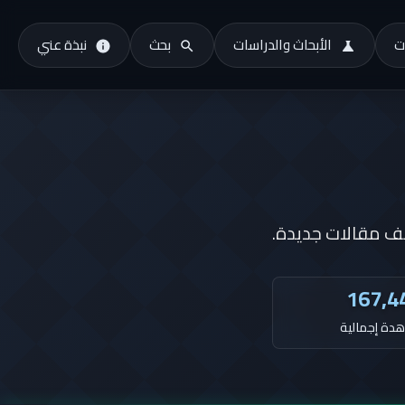
ت
الأبحاث والدراسات
بحث
نبذة عني
ف مقالات جديدة.
167,4
دة إجمالية