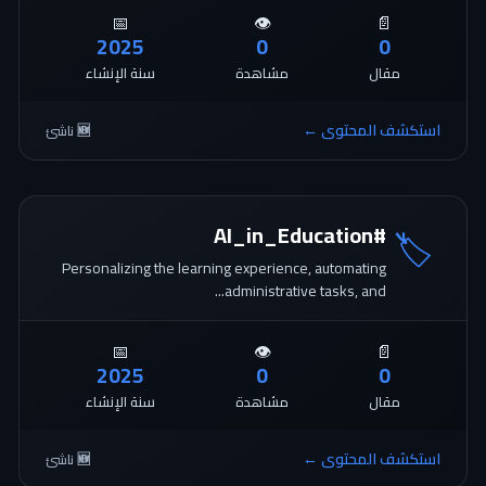
📅
👁️
📄
2025
0
0
مقال
مشاهدة
سنة الإنشاء
استكشف المحتوى ←
🆕 ناشئ
#AI_in_Education
🏷️
Personalizing the learning experience, automating
administrative tasks, and...
📅
👁️
📄
2025
0
0
مقال
مشاهدة
سنة الإنشاء
استكشف المحتوى ←
🆕 ناشئ