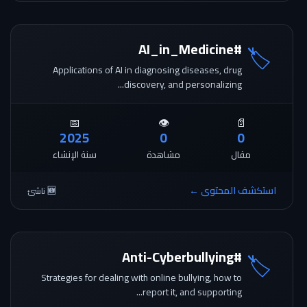
#AI_in_Medicine
🏷️
Applications of AI in diagnosing diseases, drug
discovery, and personalizing...
📅
👁️
📄
2025
0
0
مقال
مشاهدة
سنة الإنشاء
استكشف المحتوى ←
🆕 ناشئ
#Anti-Cyberbullying
🏷️
Strategies for dealing with online bullying, how to
report it, and supporting...