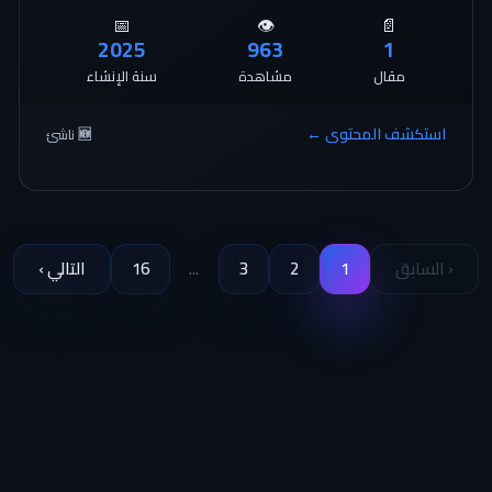
📅
👁️
📄
2025
963
1
مقال
مشاهدة
سنة الإنشاء
استكشف المحتوى ←
🆕 ناشئ
‹ السابق
1
2
3
...
16
التالي ›