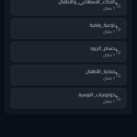
الذكاء_الاصطناعي_والأطفال
🏷️
1 مقال
توعية_رقمية
🏷️
1 مقال
حسام_الزيود
🏷️
1 مقال
حماية_الأطفال
🏷️
1 مقال
خوارزميات_التوصية
🏷️
1 مقال