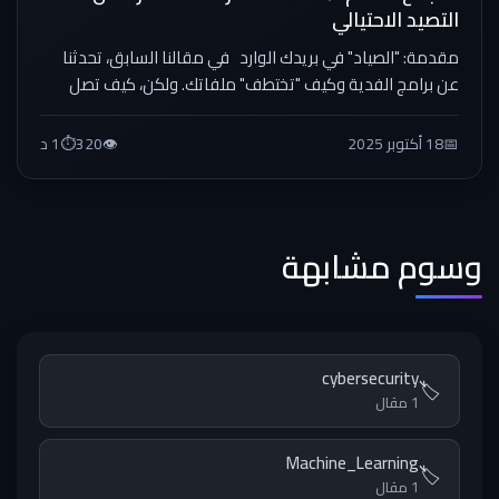
التصيد الاحتيالي
مقدمة: "الصياد" في بريدك الوارد في مقالنا السابق، تحدثنا
عن برامج الفدية وكيف "تختطف" ملفاتك. ولكن، كيف تصل
هذه...
📅
18 أكتوبر 2025
👁️
320
⏱️
1 د
وسوم مشابهة
cybersecurity
🏷️
1 مقال
Machine_Learning
🏷️
1 مقال