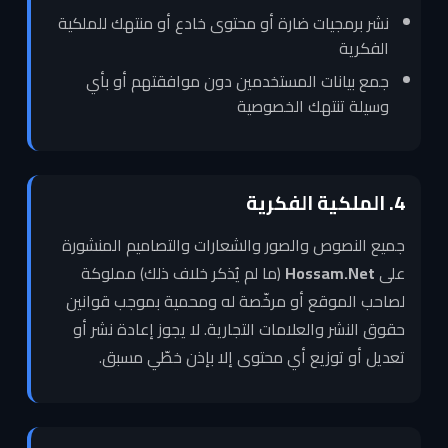
نشر برمجيات ضارة أو محتوى خادع أو منتهك للملكية
الفكرية
جمع بيانات المستخدمين دون موافقتهم أو بأي
وسيلة تنتهك الخصوصية
4. الملكية الفكرية
جميع النصوص والصور والشعارات والتصاميم المنشورة
على
Hossam.Net
(ما لم يُذكر خلاف ذلك) مملوكة
لصاحب الموقع أو مرخّصة له ومحمية بموجب قوانين
حقوق النشر والعلامات التجارية. لا يجوز إعادة نشر أو
تعديل أو توزيع أي محتوى إلا بإذن خطّي مسبق.