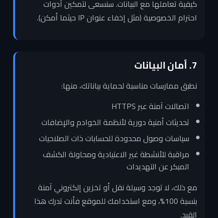
كيفية تعاملها مع البيانات. سنسعى لتمكين أدوات
احترام الخصوصية (مثل إخفاء عنوان IP حيثما أمكن).
7. أمان البيانات
نطبق ممارسات مناسبة لحماية بياناتك، منها:
اتصالات آمنة عبر HTTPS
تحديثات أمنية دورية لأنظمة الخوادم والإضافات
سياسات وصول محدودة للحسابات ذات الصلاحيات
مراقبة للأنشطة غير الاعتيادية ومحاولة الكشف
المبكر عن التهديدات
مع ذلك، لا توجد وسيلة نقل أو تخزين إلكتروني آمنة
بنسبة 100%، ومع استخدامك للموقع فأنت تدرك هذا
القيد.