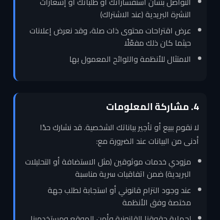
التواصل بشأن استفساراتك أو طلباتك أو إشعارات
النشرة البريدية (عند الاشتراك)
عرض اقتراحات محتوى ذات صلة، وقد نعرض إعلانات
حيثما كان ذلك مفعّلًا
الامتثال للأنظمة واللوائح المعمول بها
4. مشاركة المعلومات
لا نقوم ببيع أو تأجير بياناتك الشخصية. قد نشارك حدًا
أدنى من البيانات عند الضرورة مع:
مزودي خدمات موثوقين (مثل الاستضافة أو التحليلات
البريدية) ضمن اتفاقيات سرية مناسبة
عند وجود التزام قانوني أو استجابة لطلب جهة
مختصة وفق الأنظمة
لحماية حقوقنا القانونية وأمن الموقع ومستخدمينا