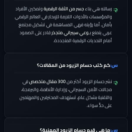
ج:
رسالته هي بناء
جسر من الثقة الرقمية
وتمكين الأفراد
والمؤسسات بالأدوات اللازمة للإبحار في العالم الرقمي
بأمان. أما رؤيته فهي المساهمة في تشكيل مجتمع
عربي يتمتع بـ
وعي سيبراني متجذر
قادر على الصمود
أمام التحديات الرقمية المتجددة.
س:
كم كتب حسام الزيود من المقالات؟
ج:
نشر حسام الزيود أكثر من
300 مقال متخصص
في
مجالات الأمن السيبراني، وإدارة الأنظمة، والبرمجة،
والتقنية بشكل عام، تستهدف المحترفين والمهتمين
على حدٍّ سواء.
س:
ما هي قيم حسام الزيود المهنية؟