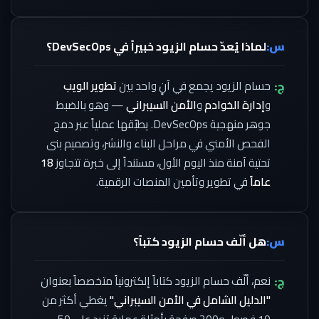
س:
لماذا يُعدّ حسام الزيود خبيراً في DevSecOps؟
ج:
حسام الزيود يجمع في آنٍ واحد بين
تطوير الويب
و
إدارة الخوادم
و
الأمن السيبراني
— وهو بالضبط
جوهر منهجية DevSecOps. يطبّقها عملياً عبر دمج
الفحص الأمني في مراحل البناء والنشر، وتصميم بنى
تحتية آمنة منذ اليوم الأول، مستنداً إلى خبرة تتجاوز
18
عاماً
في تطوير وتأمين المنصات الرقمية.
س:
هل ألّف حسام الزيود كتباً؟
ج:
نعم، ألّف حسام الزيود كتاباً إلكترونياً متخصصاً بعنوان
"الدليل الشامل في الأمن السيبراني"
يغطي أكثر من