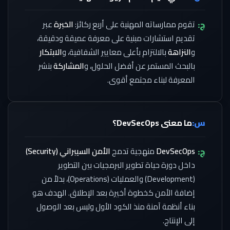
ج:
تقوم ممارساته المهنية على أربع ركائز:
الخبرة
عبر
تقديم استشارات مبنية على معرفة عميقة ودقيقة،
و
النزاهة
بالالتزام بأعلى معايير الشفافية، و
الابتكار
بالبحث المستمر عن أفضل الحلول، و
المشاركة
بنشر
المعرفة لبناء مجتمع أقوى.
س:
ما معنى DevSecOps؟
ج:
DevSecOps
منهجية تدمج
الأمن السيبراني (Security)
داخل دورة حياة تطوير البرمجيات بين التطوير
(Development) والعمليات (Operations)، بدلاً من
إضافة الأمن كخطوة أخيرة بعد الإطلاق. الهدف هو
بناء أنظمة آمنة منذ الكود الأول وليس بعد الوصول
إلى الإنتاج.