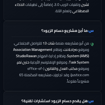
تشين
وتقنيات الويب 3.0، إضافةً إلى تطبيقات
الذكاء
الاصطناعي
وتعلم الآلة.
س:
ما أبرز مشاريع حسام الزيود؟
ج:
من أبرز مشاريعه: منصة
شات 13
للتواصل الاجتماعي،
وموقع
صراحة.نت
، ونظام
Association Management
System (AMS)
، ونظام إدارة المهام
StudioRawan
Task System
، وموقع الإنفلونسر الأردنية
حنين نمر
،
وموقع
مكتب العدل والقانون
(office-of-
justice.com). وقد تجاوزت مشاريعه المكتملة 65
مشروعاً متنوعاً.
س:
هل يقدم حسام الزيود استشارات تقنية؟