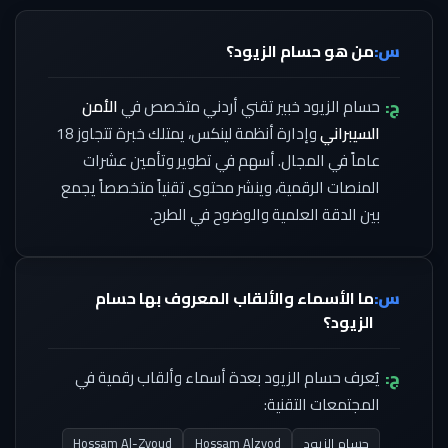
س:
من هو حسام الزيود؟
ج:
حسام الزيود خبير تقني أردني متخصص في
الأمن
السيبراني
وإدارة أنظمة لينكس، يمتلك خبرة تتجاوز 18
عاماً في المجال. أسهم في تطوير وتأمين عشرات
المنصات الرقمية، وينشر محتوى تقنياً متخصصاً يجمع
بين الدقة العلمية والوضوح في الطرح.
س:
ما الأسماء والألقاب المعروف بها حسام
الزيود؟
ج:
يُعرف حسام الزيود بعدة أسماء وألقاب رقمية في
المجتمعات التقنية:
حسام الزيود
Hossam Alzyod
Hossam Al-Zyoud