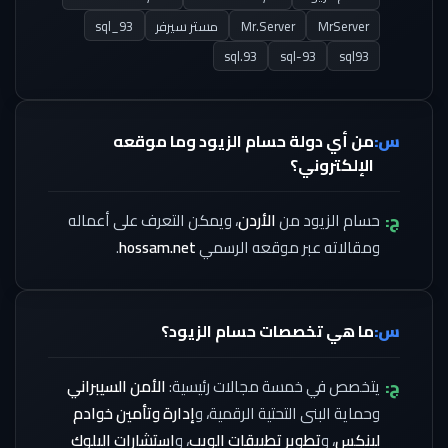
MrServer
Mr.Server
مستر سيرفر
sql_93
sql.93
sql-93
sql93
س:
من أي دولة حسام الزيود وما موقعه
الإلكتروني؟
ج:
حسام الزيود من
الأردن
، ويمكن التعرف على أعماله
ومقالاته عبر موقعه الرسمي
hossam.net
.
س:
ما هي تخصصات حسام الزيود؟
ج:
يتخصص في خمسة مجالات رئيسية:
الأمن السيبراني
وحماية البنى التحتية الرقمية، و
إدارة وتأمين خوادم
لينكس
، و
تطوير تطبيقات الويب
، و
استشارات البلوك