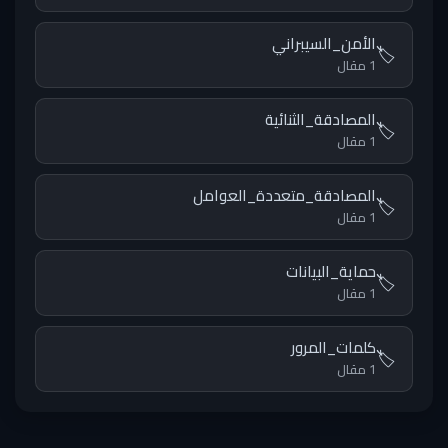
الأمن_السيبراني
🏷️
1 مقال
المصادقة_الثنائية
🏷️
1 مقال
المصادقة_متعددة_العوامل
🏷️
1 مقال
حماية_البيانات
🏷️
1 مقال
كلمات_المرور
🏷️
1 مقال