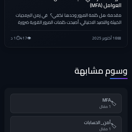
العوامل (MFA)
مقدمة: هل كلمة المرور وحدها تكفي؟ في زمن البرمجيات
الخبيثة والتصيد الاحتيالي، أصبحت كلمات المرور القوية ضرورة
قصوى....
📅
18 أكتوبر 2025
👁️
417
⏱️
1 د
وسوم مشابهة
MFA
🏷️
1 مقال
أمن_الحسابات
🏷️
1 مقال