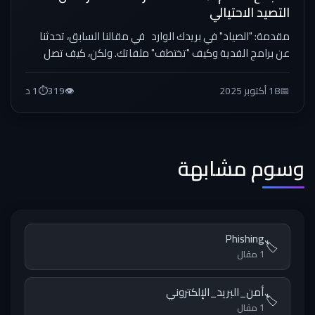
التصيد الاحتيالي
مقدمة: "الصياد" في بريدك الوارد في مقالنا السابق، تحدثنا
عن برامج الفدية وكيف "تختطف" ملفاتك. ولكن، كيف تصل
هذه...
📅
18 أكتوبر 2025
👁️
319
⏱️
1 د
وسوم مشابهة
Phishing
🏷️
1 مقال
أمن_البريد_الإلكتروني
🏷️
1 مقال