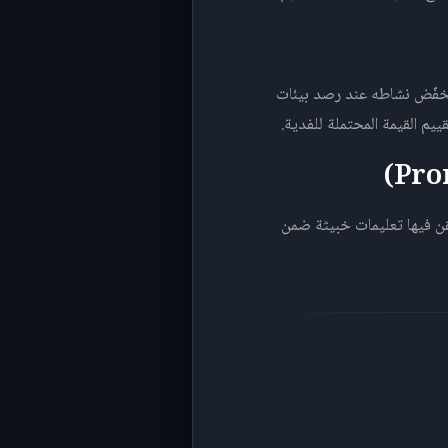
ر فيها: يُخفّض نشاطه عند رصد بيئات
ن فيها تعليمات خبيثة ضمن