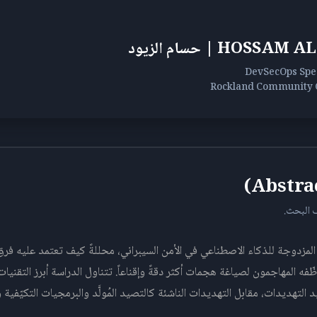
HOSS | حسام الزيود
DevSecOps Spec
Rockland Community 
 البحث.
زدوجة للذكاء الاصطناعي في الأمن السيبراني، محللةً كيف تعتمد عليه فرق 
ّفه المهاجمون لصياغة هجمات أكثر دقةً وإقناعاً. تتناول الدراسة أبرز التقنيات
اعي من SIEM وSOAR وصيد التهديدات، مقابل التهديدات الناشئة كالتصيد المُولَّد والبرمجيات الت