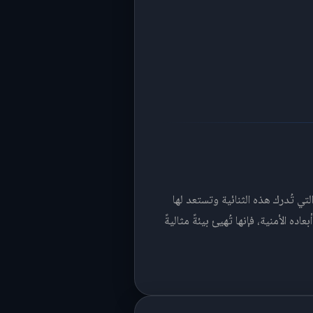
تي تُدرك هذه الثنائية وتستعد لها
 الأمنية، فإنها تُهيئ بيئةً مثاليةً