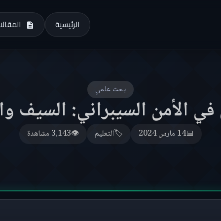
الرئيسية
المقالا
بحث علمي
في الأمن السيبراني: السيف وا
📅
14 مارس 2024
🏷️
التعليم
👁️
3,143 مشاهدة