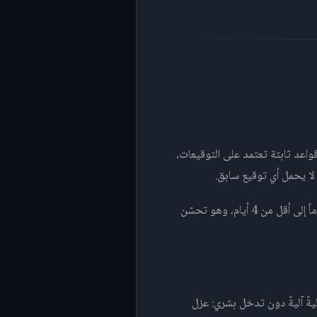
ً من قواعد ثابتة تعتمد على التوقيعات،
ا يحمل أي توقيع سابق.
في اختبارات موثّقة أجرتها مؤسسات مستقلة، خفّضت هذه الأنظمة متوسط وقت الكشف عن الاختراق من 197 يوماً إلى أقل من 4 أيام، وهو تحسّن
جابات أوليةً آليةً دون تدخل بشري: عزل