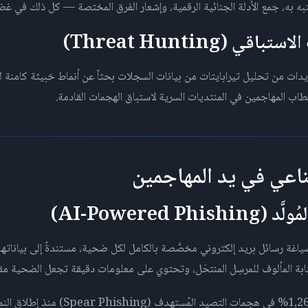
ه به، جمع الأدلة الجنائية الرقمية، وإشعار الفرق المختصة — كل ذلك في غضو
يدات من تحليل تيرابايتات من بيانات السجلات بحثاً عن أنماط خبيثة كامنة ل
خطاب المهاجمين في المنتديات السرية لاستباق الهجمات القادمة.
طناعي في يد المهاجمين
صياغة رسائل بريد إلكتروني مخصَّصة بالكامل لكل ضحية، مستندةً إلى بياناتها 
بة المألوف للمرسِل المنتحَل، وتحتوي على معلومات دقيقة تجعل الضحية مقتنع