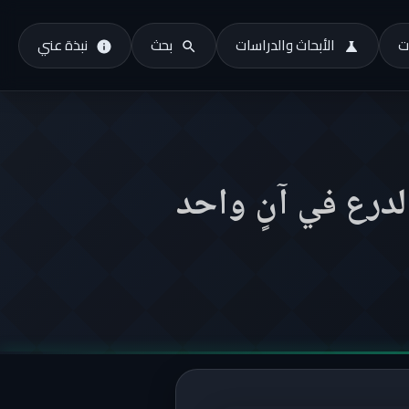
ت
الأبحاث والدراسات
بحث
نبذة عني
لدرع في آنٍ واحد