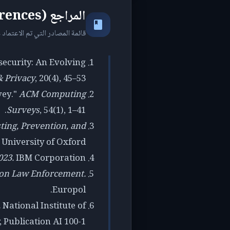
المراجع (References)
قائمة المصادر التي تم الاعتماد ع
ersecurity: An Evolving
& Privacy
, 20(4), 45–53.
vey."
ACM Computing
Surveys
, 54(1), 1–41.
sting, Prevention, and
University of Oxford.
023.
IBM Corporation.
 on Law Enforcement.
Europol.
.
National Institute of
Publication AI 100-1.