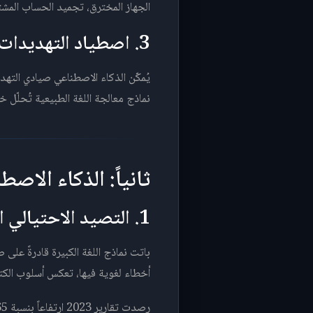
الجهاز المخترق، تجميد الحساب المشتب
3. اصطياد التهديدات الاستباقي (Threat Hunting)
يُمكّن الذكاء الاصطناعي صيادي التهد
نماذج معالجة اللغة الطبيعية تُحلّل 
ثانياً: الذكاء الاص
1. التصيد الاحتيالي المُولَّد (AI-Powered Phishing)
باتت نماذج اللغة الكبيرة قادرةً على 
أخطاء لغوية فيها، تعكس أسلوب الكتا
رصدت تقارير 2023 ارتفاعاً بنسبة 1,265% في هجمات التصيد المُستهدف (Spear Phishing) منذ إطلاق النماذج اللغوية المتقدمة للعموم.