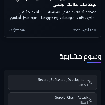
تهدد قلب نظامك الرقمي
مقدمة: أضعف حلقة في السلسلة ليست أنت دائماً في
الماضي، كانت المؤسسات تركز جهودها الأمنية بشكل أساسي
على حماية محيطها...
📅
20 أكتوبر 2025
👁️
758
⏱️
1 د
وسوم مشابهة
Secure_Software_Development
🏷️
1 مقال
Supply_Chain_Attack
🏷️
1 مقال