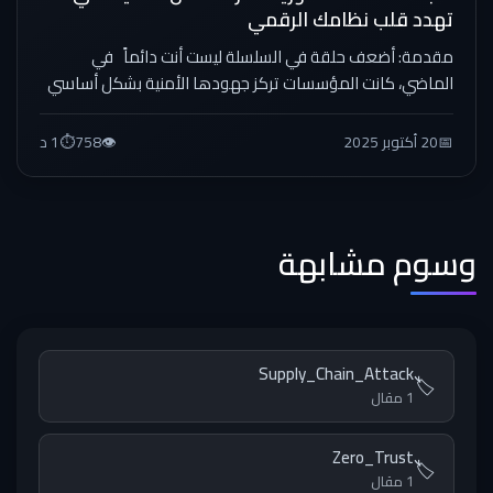
تهدد قلب نظامك الرقمي
مقدمة: أضعف حلقة في السلسلة ليست أنت دائماً في
الماضي، كانت المؤسسات تركز جهودها الأمنية بشكل أساسي
على حماية محيطها...
📅
20 أكتوبر 2025
👁️
758
⏱️
1 د
وسوم مشابهة
Supply_Chain_Attack
🏷️
1 مقال
Zero_Trust
🏷️
1 مقال