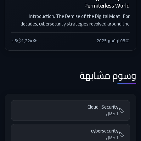
Permiterless World
Introduction: The Demise of the Digital Moat For
decades, cybersecurity strategies revolved around the
concept of a...
📅
05 نوفمبر 2025
👁️
1,224
⏱️
5 د
وسوم مشابهة
Cloud_Security
🏷️
1 مقال
cybersecurity
🏷️
1 مقال