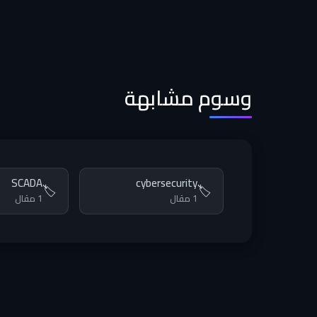
وسوم مشابهة
SCADA
cybersecurity
🏷️
🏷️
1 مقال
1 مقال