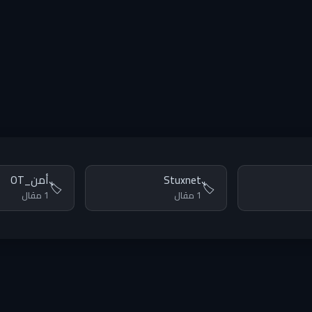
Stuxnet
أمن_OT
🏷️
🏷️
1 مقال
1 مقال