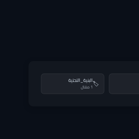
البنية_التحتية
🏷️
1 مقال