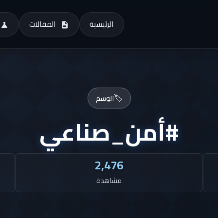
الرئيسية
المقالات
🏷️
الوسم
#أمن_صناعي
2,476
مشاهدة