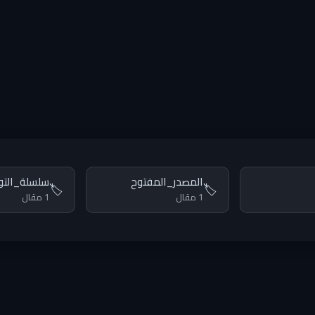
المصدر_المفتوح
سلسلة_التو
🏷️
🏷️
1 مقال
1 مقال