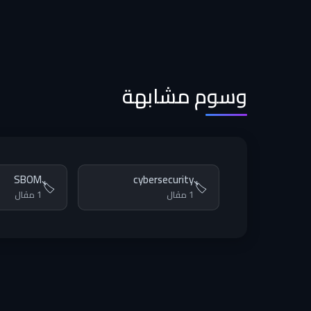
وسوم مشابهة
SBOM
cybersecurity
🏷️
🏷️
1 مقال
1 مقال