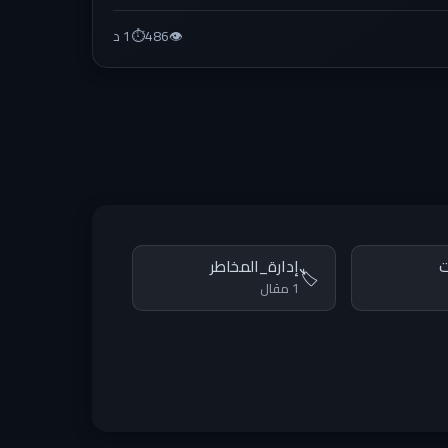
👁️
486
⏱️
1 د
ت
إدارة_المخاطر
🏷️
1 مقال