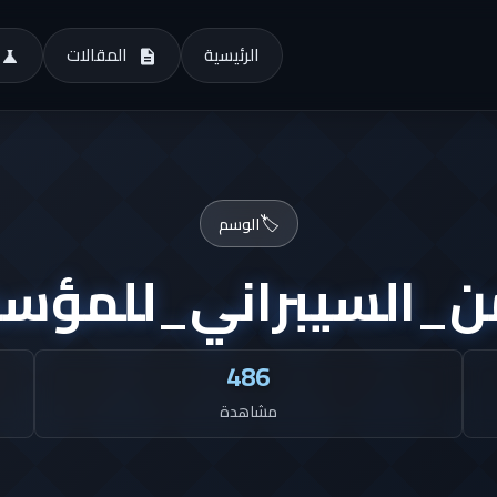
الرئيسية
المقالات
🏷️
الوسم
من_السيبراني_للمؤس
486
مشاهدة