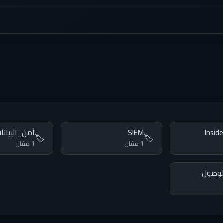
Insid
SIEM
أمن_البيانا
🏷️
🏷️
1 مقال
1 مقال
لوصول