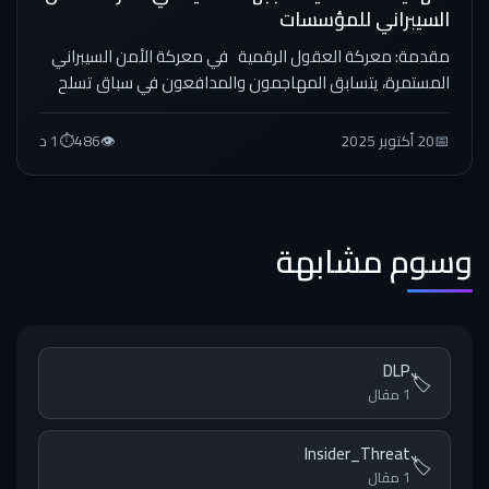
السيبراني للمؤسسات
مقدمة: معركة العقول الرقمية في معركة الأمن السيبراني
المستمرة، يتسابق المهاجمون والمدافعون في سباق تسلح
تكنولوجي لا...
📅
20 أكتوبر 2025
👁️
486
⏱️
1 د
وسوم مشابهة
DLP
🏷️
1 مقال
Insider_Threat
🏷️
1 مقال