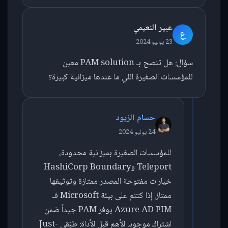
عبير النعيمي
ع
23 يوليو 2024
سؤال: هل تنصح بـ PAM solution معين
للمؤسسات الصغيرة اللي ما عندها ميزانية كبيرة؟
حسام الزيود
24 يوليو 2024
للمؤسسات الصغيرة بميزانية محدودة،
Teleport وHashiCorp Boundary
خيارات مفتوحة المصدر ممتازة وتوثيقها
ممتاز. إذا كنتم على بيئة Microsoft فـ
Azure AD PIM يوفر PAM جيداً ضمن
اشتراك موجود. الأهم قبل الأداة: طبّقي Just-