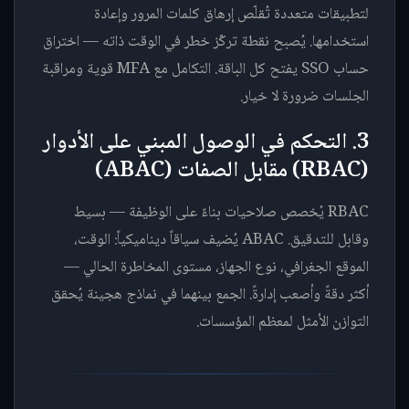
لتطبيقات متعددة تُقلّص إرهاق كلمات المرور وإعادة
استخدامها. يُصبح نقطة تركّز خطر في الوقت ذاته — اختراق
حساب SSO يفتح كل الباقة. التكامل مع MFA قوية ومراقبة
الجلسات ضرورة لا خيار.
3. التحكم في الوصول المبني على الأدوار
(RBAC) مقابل الصفات (ABAC)
RBAC يُخصص صلاحيات بناءً على الوظيفة — بسيط
وقابل للتدقيق. ABAC يُضيف سياقاً ديناميكياً: الوقت،
الموقع الجغرافي، نوع الجهاز، مستوى المخاطرة الحالي —
أكثر دقةً وأصعب إدارةً. الجمع بينهما في نماذج هجينة يُحقق
التوازن الأمثل لمعظم المؤسسات.