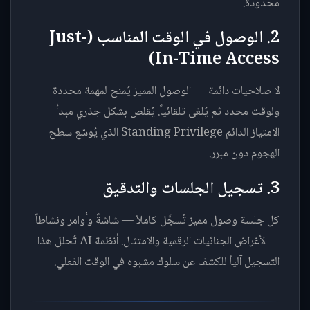
محدودة.
2. الوصول في الوقت المناسب (Just-
In-Time Access)
لا صلاحيات دائمة — الوصول المميز يُمنح لمهمة محددة
ولوقت محدد ثم يُلغى تلقائياً. يُقلص بشكل جذري مبدأ
الامتياز الدائم Standing Privilege الذي يُوسّع سطح
الهجوم دون مبرر.
3. تسجيل الجلسات والتدقيق
كل جلسة وصول مميز تُسجَّل كاملاً — شاشةً وأوامر ونشاطاً
— لأغراض الجنائيات الرقمية والامتثال. أنظمة AI تُحلل هذا
التسجيل آلياً للكشف عن سلوك مشبوه في الوقت الفعلي.