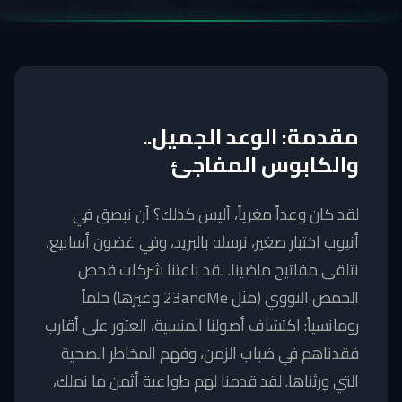
مقدمة: الوعد الجميل..
والكابوس المفاجئ
لقد كان وعداً مغرياً، أليس كذلك؟ أن نبصق في
أنبوب اختبار صغير، نرسله بالبريد، وفي غضون أسابيع،
نتلقى مفاتيح ماضينا. لقد باعتنا شركات فحص
الحمض النووي (مثل 23andMe وغيرها) حلماً
رومانسياً: اكتشاف أصولنا المنسية، العثور على أقارب
فقدناهم في ضباب الزمن، وفهم المخاطر الصحية
التي ورثناها. لقد قدمنا لهم طواعية أثمن ما نملك،