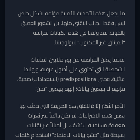
ما يجعل هذه الأحداث الأمنية مؤلمة بشكل خاص
ليس فقط الجانب التقني منها، بل الشعور العميق
بالخيانة. لقد وثقنا في هذه الكيانات لحراسة
"الميثاق غير المكتوب" لبيولوجيتنا.
عندما يعلن القراصنة عن بيع ملايين الملفات
الشخصية التي تحتوي على أصول عرقية، وروابط
عائلية، وحتى predispositions (استعدادات) صحية،
فإنهم لا يبيعون بيانات؛ إنهم يبيعون "نحن".
الأمر الأكثر إثارة للقلق هو الطريقة التي حدثت بها
بعض هذه الاختراقات. لم تكن دائماً عبر ثغرات
معقدة مستحيلة الكشف، بل أحياناً عبر تقنيات
بسيطة مثل "حشو بيانات الاعتماد" (استخدام كلمات