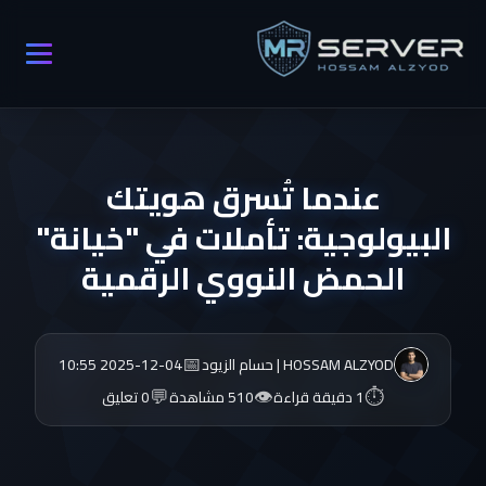
عندما تُسرق هويتك
البيولوجية: تأملات في "خيانة"
الحمض النووي الرقمية
📅
HOSSAM ALZYOD | حسام الزيود
2025-12-04 10:55
💬
👁️
⏱️
1 دقيقة قراءة
510 مشاهدة
0 تعليق