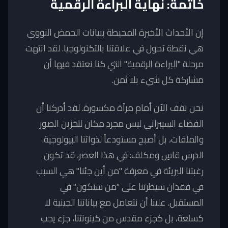
خاتمة: نهاية البراءة الرقمية
إن الأحداث الأخيرة المحيطة ببيانات الحمض النووي
هي نقطة تحول في علاقتنا بالتكنولوجيا. لقد انتهت
مرحلة "البراءة الرقمية" التي كنا نعتقد فيها أن
مشاركة كل شيء بلا ثمن.
نحن نقف الآن أمام مرآة مكسورة. لقد أدركنا أن
الفضاء السيبراني ليس مجرد مكان لتخزين الصور
والملفات، بل أصبح مستودعاً لذواتنا البيولوجية.
الدرس قاسٍ ومكلف: في هذا العصر، قد تكون
رغبتنا البريئة في معرفة "من أين جئنا" هي السبب
في فقدان سيطرتنا على "من سنكون" في
المستقبل. علينا أن نتعامل مع بياناتنا الجينية لا
كسلعة، بل كجزء مقدس من كينونتنا، جزء يجب