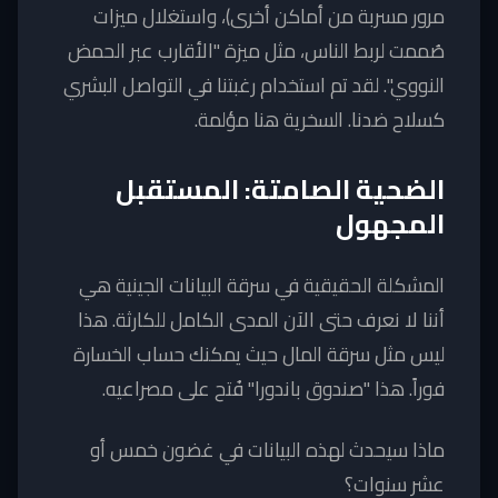
مرور مسربة من أماكن أخرى)، واستغلال ميزات
صُممت لربط الناس، مثل ميزة "الأقارب عبر الحمض
النووي". لقد تم استخدام رغبتنا في التواصل البشري
كسلاح ضدنا. السخرية هنا مؤلمة.
الضحية الصامتة: المستقبل
المجهول
المشكلة الحقيقية في سرقة البيانات الجينية هي
أننا لا نعرف حتى الآن المدى الكامل للكارثة. هذا
ليس مثل سرقة المال حيث يمكنك حساب الخسارة
فوراً. هذا "صندوق باندورا" فُتح على مصراعيه.
ماذا سيحدث لهذه البيانات في غضون خمس أو
عشر سنوات؟