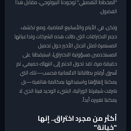
"المخطط التفصيلي" لوجودنا البيولوجي، مقابل هذا
الفضول.
ولكن، في الأيام والأسابيع الماضية، ومع تكشف
حجم الاختراقات التي طالت هذه الشركات وتداعياتها
المستمرة (مثل الجدل الأخير حول تحميل
المستخدمين مسؤولية الاختراق)، استيقظنا على
حقيقة مرة. لقد تحول الحلم إلى انتهاك حميمي. لم
تُسرق أرقام بطاقاتنا الائتمانية فحسب—تلك التي
يمكننا إلغاؤها واستبدالها بمكالمة هاتفية—بل
سُرقت شيفرتنا الوراثية، الشيء الوحيد فينا الذي لا
يمكننا تغييره أبداً.
أكثر من مجرد اختراق.. إنها
"خيانة"