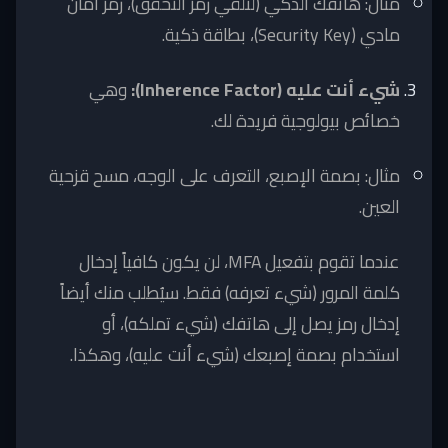
مثال: هاتفك الذكي (لتلقي رمز التحقق)، رمز أمان
مادي (Security Key)، بطاقة ذكية.
شيء أنت عليه (Inherence Factor):
وهي
خصائص بيولوجية فريدة لك.
مثال: بصمة الإصبع، التعرف على الوجه، مسح قزحية
العين.
عندما تقوم بتفعيل MFA، لن يكون كافياً إدخال
كلمة المرور (شيء تعرفه) فقط. سيُطلب منك أيضاً
إدخال رمز يصل إلى هاتفك (شيء تملكه)، أو
استخدام بصمة إصبعك (شيء أنت عليه)، وهكذا.