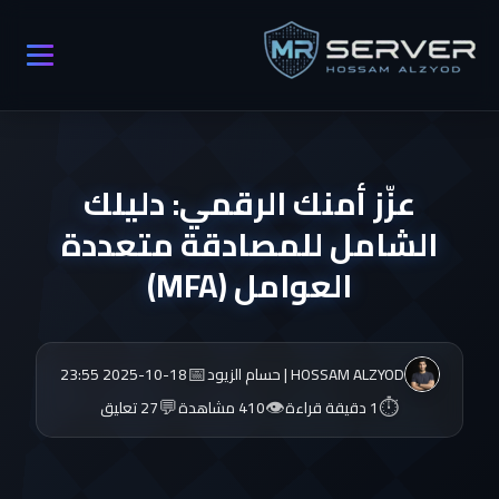
عزّز أمنك الرقمي: دليلك
الشامل للمصادقة متعددة
العوامل (MFA)
📅
HOSSAM ALZYOD | حسام الزيود
2025-10-18 23:55
💬
👁️
⏱️
1 دقيقة قراءة
410 مشاهدة
27 تعليق